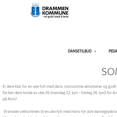
Skip
to
content
DANSETILBUD
PED
SO
Er dere klar for en uke fylt med dans, morsomme aktiviteter og god
Da bør dere holde av uke 26 (mandag 22. juni – fredag 26. juni) fo
på Attic!
Vi ønsker velkommen til en uke fylt med moro for alle
danseglade bar