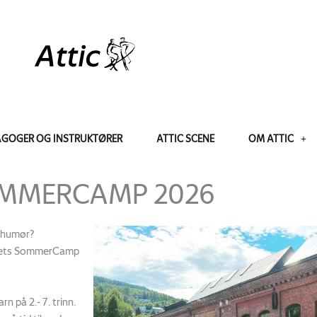
AGOGER OG INSTRUKTØRER
ATTIC SCENE
OM ATTIC
MMERCAMP 2026
t humør?
r årets SommerCamp
n på 2.- 7. trinn.