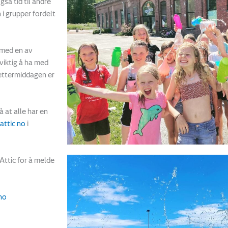
gså tid til andre
n i grupper fordelt
 med en av
viktig å ha
med
ettermiddagen er
å at alle har en
attic.no
i
Attic for å melde
no