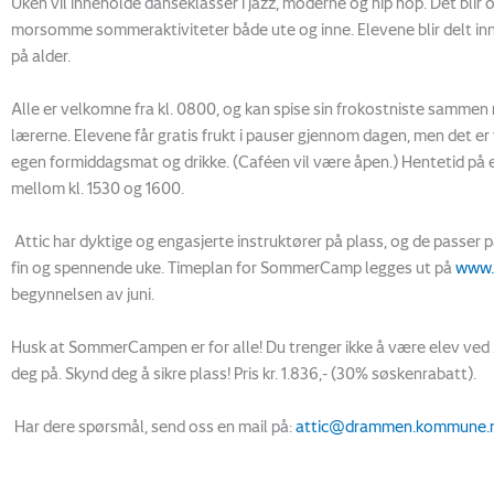
Uken vil inneholde danseklasser i jazz,
moderne og hip hop. Det blir o
morsomme sommeraktiviteter både
ute og inne. Elevene blir delt in
på alder.
Alle er velkomne fra kl. 0800, og kan spise sin frokostniste sammen
lærerne.
Elevene får gratis frukt i pauser gjennom dagen, men det er 
egen formiddagsmat og drikke. (Caféen vil være åpen.) Hentetid på
mellom kl. 1530 og 1600.
Attic har dyktige og engasjerte instruktører på plass, og
de passer p
fin og spennende uke. Timeplan for SommerCamp
legges ut på
www.
begynnelsen av
juni.
Husk at SommerCampen er for alle! Du trenger ikke å være
elev ved 
deg på. Skynd deg å sikre plass! Pris kr. 1.836,- (30%
søskenrabatt).
Har dere spørsmål, send oss en mail på:
attic@drammen.kommune.