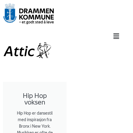
Skip
to
content
Menu
Hip Hop
voksen
Hip Hop er dansestil
med inspirasjon fra
Bronx i New York.
Musikken er ofte de